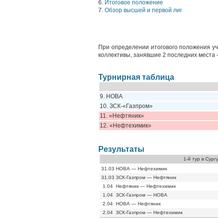
6.
Итоговое положение
7.
Обзор высшей и первой лиг
При определении итогового положения уч
коллективы, занявшие 2 последних места
Турнирная таблица
9. НОВА
10. ЗСК-«Газпром»
11. «Нефтяник»
12. «Нефтехимик»
Результаты
1-й тур в Сург
31.03
НОВА — Нефтехимик
31.03
ЗСК-Газпром — Нефтяник
1.04
Нефтяник — Нефтехимик
1.04
ЗСК-Газпром — НОВА
2.04
НОВА — Нефтяник
2.04
ЗСК-Газпром — Нефтехимик