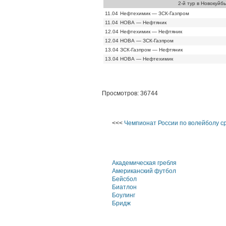
2-й тур в Новокуйб
11.04
Нефтехимик — ЗСК-Газпром
11.04
НОВА — Нефтяник
12.04
Нефтехимик — Нефтяник
12.04
НОВА — ЗСК-Газпром
13.04
ЗСК-Газпром — Нефтяник
13.04
НОВА — Нефтехимик
Просмотров: 36744
<<<
Чемпионат России по волейболу с
Академическая гребля
Американский футбол
Бейсбол
Биатлон
Боулинг
Бридж