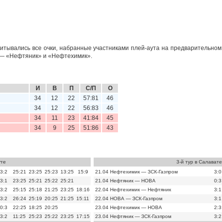
итывались все очки, набранные участниками плей-аута на предварительном
 — «Нефтяник» и «Нефтехимик».
И
В
П
С/П
О
34
12
22
57:81
46
34
12
22
56:83
46
34
11
23
41:84
45
34
9
25
51:86
43
уте
3-й тур в Салавате
3:2
25:21
23:25
25:23
13:25
15:9
21.04
Нефтехимик — ЗСК-Газпром
3:0
3:1
23:25
25:21
25:22
25:21
21.04
Нефтяник — НОВА
0:3
3:2
25:15
25:18
21:25
23:25
18:16
22.04
Нефтехимик — Нефтяник
3:1
3:2
26:24
25:19
20:25
21:25
15:11
22.04
НОВА — ЗСК-Газпром
3:1
0:3
22:25
18:25
20:25
23.04
Нефтехимик — НОВА
2:3
3:2
11:25
25:23
25:22
23:25
17:15
23.04
Нефтяник — ЗСК-Газпром
3:2