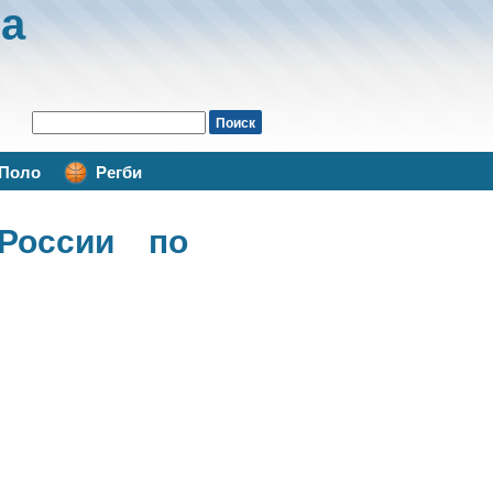
а
Поло
Регби
России по