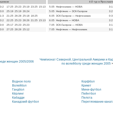
ышевске
4-й тур в Ярославл
3:2
17:25
25:23
25:19
23:25
15:13
5.05
Нефтехимик — НОВА
3:1
3:0
25:19
25:19
26:24
5.05
Нефтяник — ЗСК-Газпром
3:2
1:3
21:25
26:28
25:18
18:25
6.05
ЗСК-Газпром — Нефтехимик
0:3
3:2
22:25
25:23
28:26
21:25
15:13
6.05
Нефтяник — НОВА
3:2
3:0
25:17
25:23
25:23
7.05
ЗСК-Газпром — НОВА
3:1
3:0
27:25
28:26
25:12
7.05
Нефтяник — Нефтехимик
3:1
Чемпионат Северной, Центральной Америки и Кар
реди женщин 2005/2006
по волейболу среди женщин 2005
>
Водное поло
Корфбол
Волейбол
Крикет
Гандбол
Мини-футбол
Кёрлинг
Пейнтбол
Кабадди
Пелота
Канадский футбол
Перетягивание канат