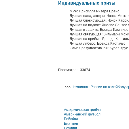
Индивидуальные призы
MVP: Присилла Ривера Бренс
Лучшая нападающая: Нэнси Метко
Лучшая блокирующая: Нэнси Каррил
Лучшая на подаче: Янелис Сантос 
Лучшая в защите: Бренда Кастильо
Лучшая связующая: Вильмари Мохи
Лучшая на приёме: Бренда Кастиль
Лучшая либеро: Бренда Кастильо
Самая результативная: Аурея Крус
Просмотров: 33674
<<<
Чемпионат России по волейболу с
Академическая гребля
Американский футбол
Бейсбол
Биатлон
Боулинг