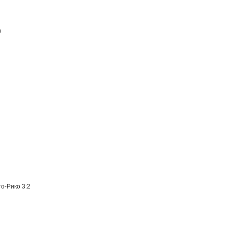
0
о-Рико 3:2