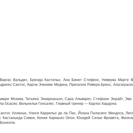
Варгас Вальдес, Бренда Кастильо, Ана Бинет Стефенс, Ниверка Марте Ф
одригес Сантос, Карла Эченике Медина, Присилла Ривера Бренс, Альтаграси
мари Мохика, Татьяна Энкарнасьон, Сара Альварес, Стефани Энрайт, Эва 
ла Осасио, Вильнелья Гонсалес. Главный тренер — Карлос Кардона.
антос Алленье, Нэнси Каррильо де ла Пас, Йоана Паласиос Мендоса, Лис
ес Кастаньеда Симон, Кения Каркасес Опон, Юсидей Силье Фромета, Жизе
 Бонилла.