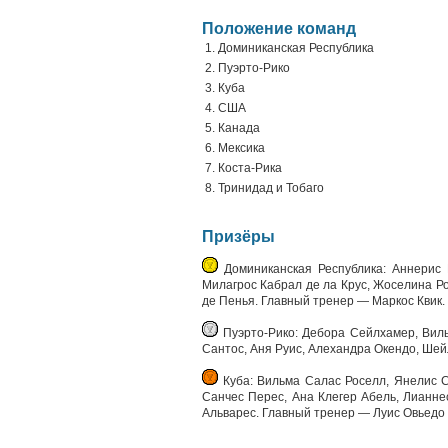
Положение команд
1. Доминиканская Республика
2. Пуэрто-Рико
3. Куба
4. США
5. Канада
6. Мексика
7. Коста-Рика
8. Тринидад и Тобаго
Призёры
Доминиканская Республика: Аннерис 
Милагрос Кабрал де ла Крус, Жоселина Р
де Пенья. Главный тренер — Маркос Квик.
Пуэрто-Рико: Дебора Сейлхамер, Виль
Сантос, Аня Руис, Алехандра Окендо, Шей
Куба: Вильма Салас Роселл, Янелис С
Санчес Перес, Ана Клегер Абель, Лианн
Альварес. Главный тренер — Луис Овьедо