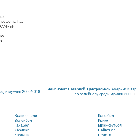
лф
ьо де ла Пас
Алленье
ка
о
Чемпионат Северной, Центральной Америки и Кар
реди мужчин 2009/2010
по волейболу среди мужчин 2009
>
Водное поло
Корфбол
Волейбол
Крикет
Гандбол
Мини-футбол
Кёрлинг
Пейнтбол
Кабадди
Пелота