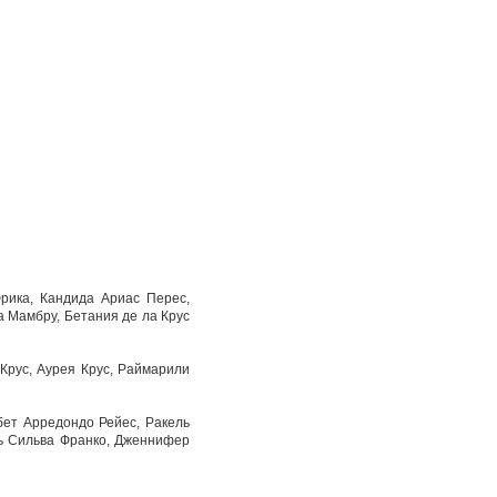
рика, Кандида Ариас Перес,
а Мамбру, Бетания де ла Крус
Крус, Аурея Крус, Раймарили
бет Арредондо Рейес, Ракель
ль Сильва Франко, Дженнифер