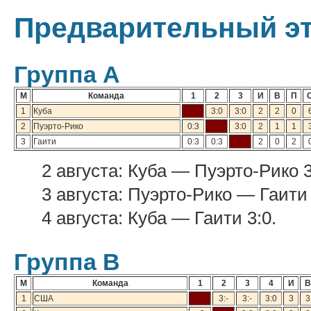
Предварительный э
Группа А
М
Команда
1
2
3
И
В
П
1
Куба
3:0
3:0
2
2
0
2
Пуэрто-Рико
0:3
3:0
2
1
1
3
Гаити
0:3
0:3
2
0
2
2 августа: Куба — Пуэрто-Рико 3
3 августа: Пуэрто-Рико — Гаити 
4 августа: Куба — Гаити 3:0.
Группа В
М
Команда
1
2
3
4
И
В
1
США
3:-
3:-
3:0
3
3