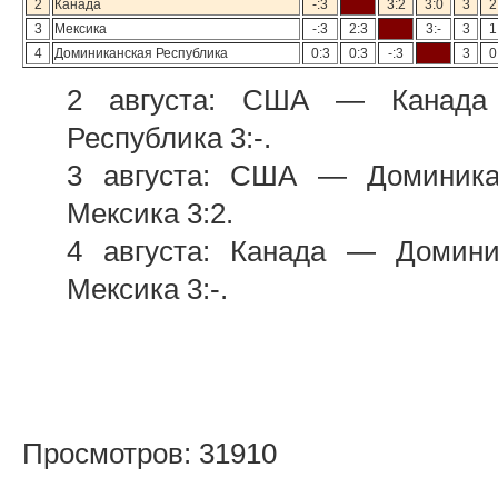
2
Канада
-:3
3:2
3:0
3
2
3
Мексика
-:3
2:3
3:-
3
1
4
Доминиканская Республика
0:3
0:3
-:3
3
0
2 августа: США — Канада 
Республика 3:-.
3 августа: США — Доминика
Мексика 3:2.
4 августа: Канада — Домин
Мексика 3:-.
Просмотров: 31910