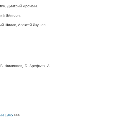
гин, Дмитрий Ярочкин.
ий Эйнгорн.
рий Шилло, Алексей Якушев.
. Филиппов, Б. Арефьев, А.
ин 1945
>>>