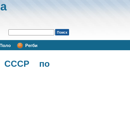
а
Поло
Регби
 СССР по