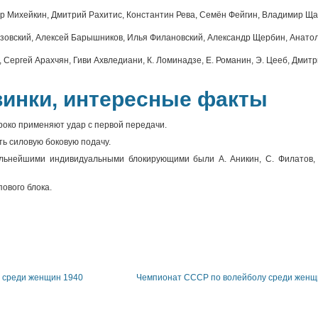
р Михейкин, Дмитрий Рахитис, Константин Рева, Семён Фейгин, Владимир Ща
зовский, Алексей Барышников, Илья Филановский, Александр Щербин, Анатол
, Сергей Арахчян, Гиви Ахвледиани, К. Ломинадзе, Е. Романин, Э. Цееб, Дмит
винки, интересные факты
роко применяют удар с первой передачи.
ь силовую боковую подачу.
ильнейшими индивидуальными блокирующими были А. Аникин, С. Филатов, В
ового блока.
 среди женщин 1940
Чемпионат СССР по волейболу среди женщ