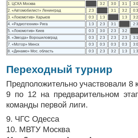
1. ЦСКА Москва
3:2
3:0
3:1
3:
2. «Автомобилист» Ленинград
2:3
3:1
3:2
0:
3. «Локомотив» Харьков
0:3
1:3
1:3
3:
4. «Радиотехник» Рига
1:3
2:3
3:1
2:
5. «Локомотив» Киев
0:3
3:0
2:3
3:2
6. «Звезда» Ворошиловград
0:3
2:3
2:3
2:3
3:
7. «Мотор» Минск
0:3
0:3
0:3
0:3
3:
8. «Динамо» Мос. область
0:3
2:3
3:2
1:3
1:
Переходный турнир
Предположительно участвовали 8 к
9 по 12 на предварительном эта
команды первой лиги.
9. ЧГС Одесса
10. МВТУ Москва