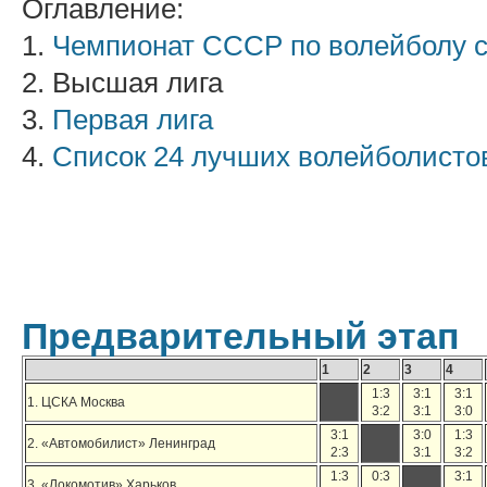
Оглавление:
1.
Чемпионат СССР по волейболу с
2. Высшая лига
3.
Первая лига
4.
Список 24 лучших волейболист
Предварительный этап
1
2
3
4
1:3
3:1
3:1
1. ЦСКА Москва
3:2
3:1
3:0
3:1
3:0
1:3
2. «Автомобилист» Ленинград
2:3
3:1
3:2
1:3
0:3
3:1
3. «Локомотив» Харьков