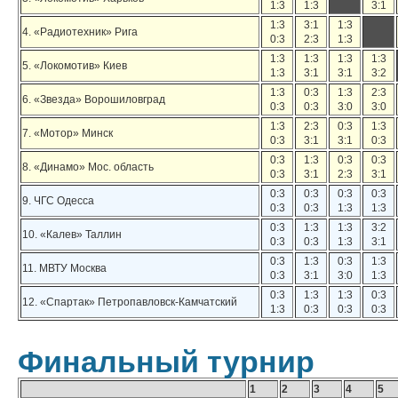
1:3
1:3
3:1
1:3
3:1
1:3
4. «Радиотехник» Рига
0:3
2:3
1:3
1:3
1:3
1:3
1:3
5. «Локомотив» Киев
1:3
3:1
3:1
3:2
1:3
0:3
1:3
2:3
6. «Звезда» Ворошиловград
0:3
0:3
3:0
3:0
1:3
2:3
0:3
1:3
7. «Мотор» Минск
0:3
3:1
3:1
0:3
0:3
1:3
0:3
0:3
8. «Динамо» Мос. область
0:3
3:1
2:3
3:1
0:3
0:3
0:3
0:3
9. ЧГС Одесса
0:3
0:3
1:3
1:3
0:3
1:3
1:3
3:2
10. «Калев» Таллин
0:3
0:3
1:3
3:1
0:3
1:3
0:3
1:3
11. МВТУ Москва
0:3
3:1
3:0
1:3
0:3
1:3
1:3
0:3
12. «Спартак» Петропавловск-Камчатский
1:3
0:3
0:3
0:3
Финальный турнир
1
2
3
4
5