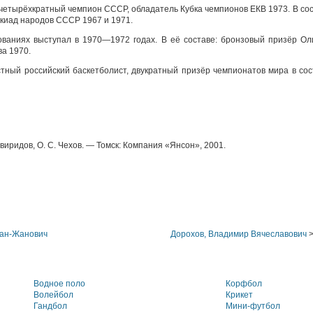
: четырёхкратный чемпион СССР, обладатель Кубка чемпионов ЕКВ 1973. В с
киад народов СССР 1967 и 1971.
аниях выступал в 1970—1972 годах. В её составе: бронзовый призёр Оли
ва 1970.
тный российский баскетболист, двукратный призёр чемпионатов мира в с
Свиридов, О. С. Чехов. — Томск: Компания «Янсон», 2001.
Жан-Жанович
Дорохов, Владимир Вячеславович
>
Водное поло
Корфбол
Волейбол
Крикет
Гандбол
Мини-футбол