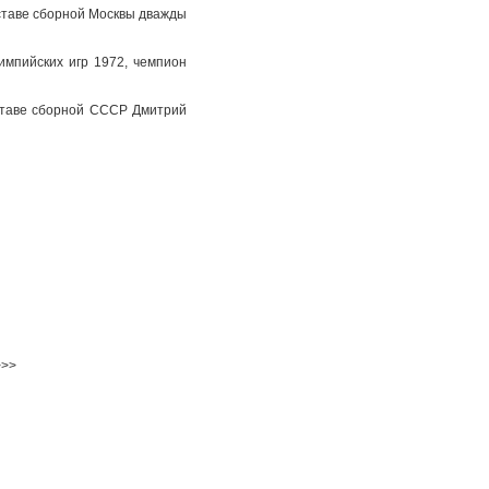
оставе сборной Москвы дважды
мпийских игр 1972, чемпион
оставе сборной СССР Дмитрий
>>