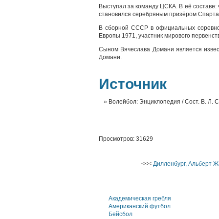
Выступал за команду ЦСКА. В её составе
становился серебряным призёром Спарта
В сборной СССР в официальных соревнов
Европы 1971, участник мирового первенст
Сыном Вячеслава Домани является извес
Домани.
Источник
Волейбол: Энциклопедия / Сост. В. Л. 
Просмотров: 31629
<<<
Дилленбург, Альберт 
Академическая гребля
Американский футбол
Бейсбол