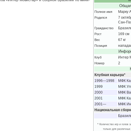
уба «Интер Мовистар» и сборной Бразилии по мини-
М
Общая
Полное имя
Марку 
Родился
7 октяб
Сан-Па
Гражданство
Бразил
Рост
169 см
Вес
67 кг
Позиция
напад
Информ
Клуб
Интер 
Номер
2
Клубная карьера*
1996—1998
МФК Ка
1999
МФК Ул
2000
МФК Ва
2001
МФК Ка
2001—
МФК Ин
Национальная сборн
Бразил
* Количество игр и голов
только для различных