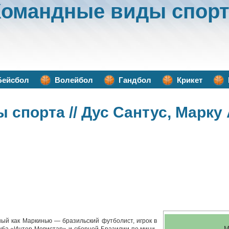
Командные виды спорт
Бейсбол
Волейбол
Гандбол
Крикет
ы спорта
// Дус Сантус, Марку
ный как Маркинью — бразильский футболист, игрок в