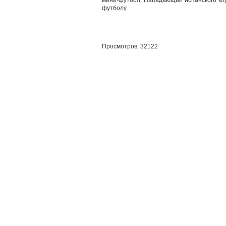
мини-футбол. Нападающий испанского кл
футболу.
Просмотров: 32122