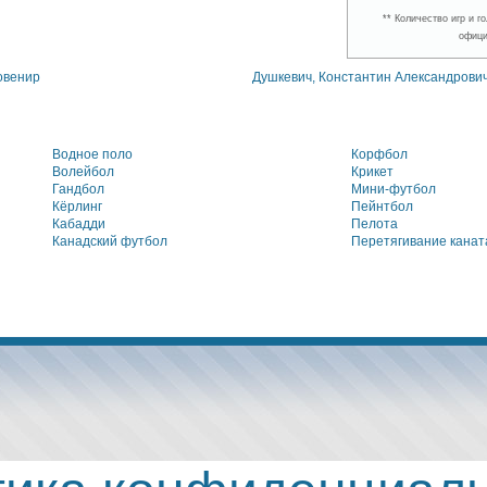
** Количество игр и 
офици
овенир
Душкевич, Константин Александрови
Водное поло
Корфбол
Волейбол
Крикет
Гандбол
Мини-футбол
Кёрлинг
Пейнтбол
Кабадди
Пелота
Канадский футбол
Перетягивание канат