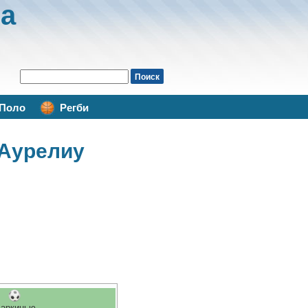
а
Поло
Регби
 Аурелиу