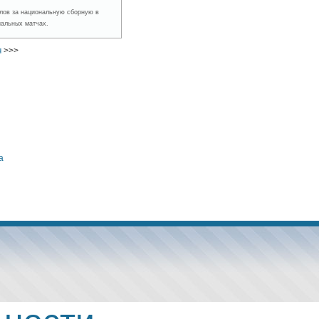
голов за национальную сборную в
альных матчах.
ч
>>>
а