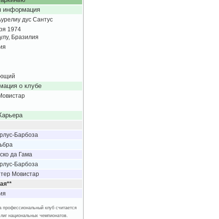
аркинью
 информация
Аурелиу дус Сантус
ря 1974
улу, Бразилия
ия
ающий
ация о клубе
Мовистар
Карьера
рлус-Барбоза
ьбра
ско да Гама
рлус-Барбоза
тер Мовистар
ая**
ия
 за профессиональный клуб считается
 лиг национальных чемпионатов.