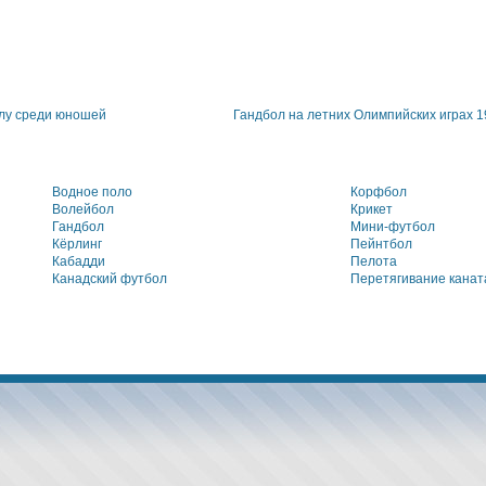
лу среди юношей
Гандбол на летних Олимпийских играх 
Водное поло
Корфбол
Волейбол
Крикет
Гандбол
Мини-футбол
Кёрлинг
Пейнтбол
Кабадди
Пелота
Канадский футбол
Перетягивание канат