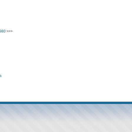
1980
>>>
а