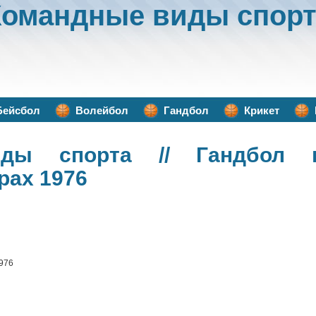
Командные виды спорт
Бейсбол
Волейбол
Гандбол
Крикет
иды спорта
// Гандбол н
рах 1976
1976