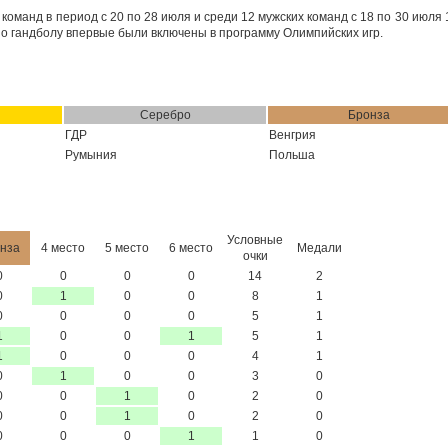
оманд в период с 20 по 28 июля и среди 12 мужских команд с 18 по 30 июля 
о гандболу впервые были включены в программу Олимпийских игр.
Серебро
Бронза
ГДР
Венгрия
Румыния
Польша
Условные
нза
4 место
5 место
6 место
Медали
очки
0
0
0
0
14
2
0
1
0
0
8
1
0
0
0
0
5
1
1
0
0
1
5
1
1
0
0
0
4
1
0
1
0
0
3
0
0
0
1
0
2
0
0
0
1
0
2
0
0
0
0
1
1
0