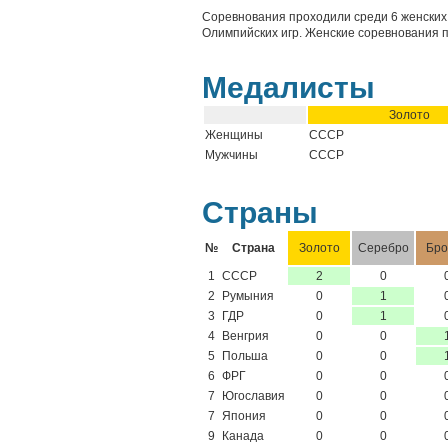
Соревнования проходили среди 6 женских к
Олимпийских игр. Женские соревнования п
Медалисты
Золото
Женщины
СССР
Мужчины
СССР
Страны
№
Страна
Золото
Серебро
Бро
1
СССР
2
0
2
Румыния
0
1
3
ГДР
0
1
4
Венгрия
0
0
5
Польша
0
0
6
ФРГ
0
0
7
Югославия
0
0
7
Япония
0
0
9
Канада
0
0