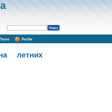
а
Поло
Регби
а летних