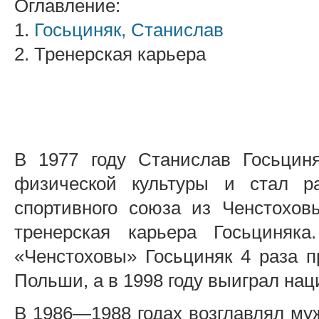
Оглавление:
1.
Госьциняк, Станислав
2. Тренерская карьера
В 1977 году Станислав Госьцин
физической культуры и стал ра
спортивного союза из Ченстохов
тренерская карьера Госьциняка
«Ченстоховы» Госьциняк 4 раза п
Польши, а в 1998 году выиграл на
В 1986—1988 годах возглавлял му