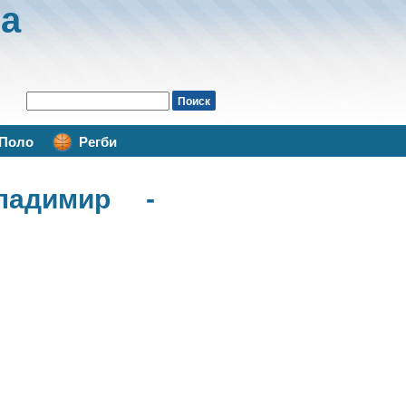
а
Поло
Регби
адимир -