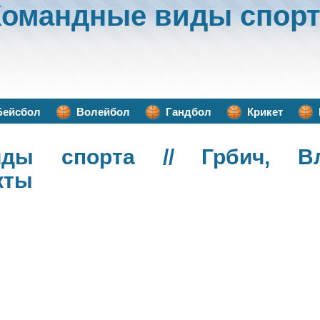
Командные виды спорт
Бейсбол
Волейбол
Гандбол
Крикет
иды спорта
// Грбич, Вл
кты