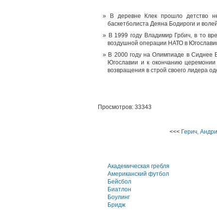
В деревне Клек прошло детство н
баскетболиста Деяна Бодироги и воле
В 1999 году Владимир Грбич, в то в
воздушной операции НАТО в Югослави
В 2000 году на Олимпиаде в Сиднее В
Югославии и к окончанию церемонии 
возвращения в строй своего лидера о
Просмотров: 33343
<<<
Герич, Андр
Академическая гребля
Американский футбол
Бейсбол
Биатлон
Боулинг
Бридж