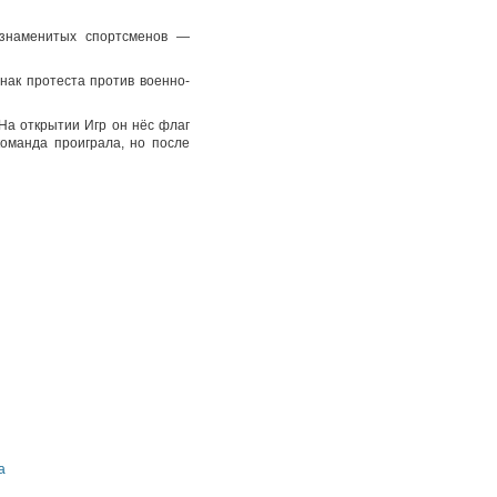
 знаменитых спортсменов —
нак протеста против военно-
На открытии Игр он нёс флаг
команда проиграла, но после
а