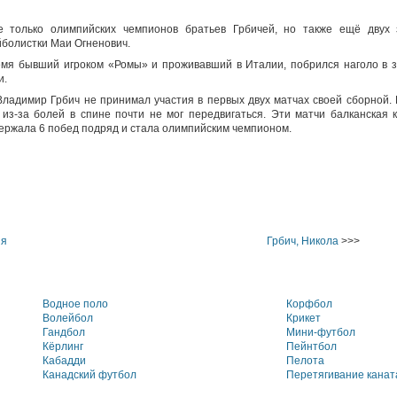
е только олимпийских чемпионов братьев Грбичей, но также ещё двух
йболистки Маи Огненович.
ремя бывший игроком «Ромы» и проживавший в Италии, побрился наголо в з
и.
ладимир Грбич не принимал участия в первых двух матчах своей сборной. 
из-за болей в спине почти не мог передвигаться. Эти матчи балканская 
держала 6 побед подряд и стала олимпийским чемпионом.
ия
Грбич, Никола
>>>
Водное поло
Корфбол
Волейбол
Крикет
Гандбол
Мини-футбол
Кёрлинг
Пейнтбол
Кабадди
Пелота
Канадский футбол
Перетягивание канат