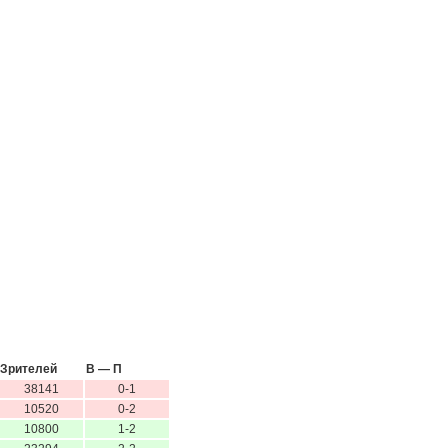
Зрителей
В — П
38141
0-1
10520
0-2
10800
1-2