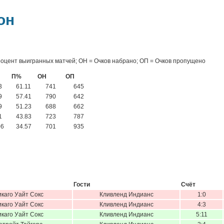
он
роцент выигранных матчей; ОН = Очков набрано; ОП = Очков пропущено
П%
ОН
ОП
3
61.11
741
645
9
57.41
790
642
9
51.23
688
662
1
43.83
723
787
06
34.57
701
935
Гости
Счёт
икаго Уайт Сокс
Кливленд Индианс
1:0
икаго Уайт Сокс
Кливленд Индианс
4:3
икаго Уайт Сокс
Кливленд Индианс
5:11