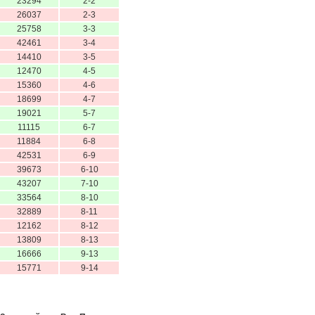
23294
2-2
26037
2-3
25758
3-3
42461
3-4
14410
3-5
12470
4-5
15360
4-6
18699
4-7
19021
5-7
11115
6-7
11884
6-8
42531
6-9
39673
6-10
43207
7-10
33564
8-10
32889
8-11
12162
8-12
13809
8-13
16666
9-13
15771
9-14