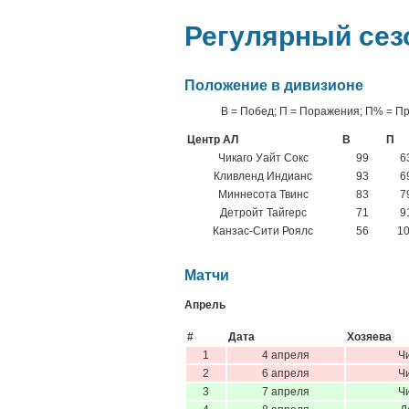
Регулярный сез
Положение в дивизионе
В = Побед; П = Поражения; П% = П
Центр АЛ
В
П
Чикаго Уайт Сокс
99
6
Кливленд Индианс
93
6
Миннесота Твинс
83
7
Детройт Тайгерс
71
9
Канзас-Сити Роялс
56
1
Матчи
Апрель
#
Дата
Хозяева
1
4 апреля
Ч
2
6 апреля
Ч
3
7 апреля
Ч