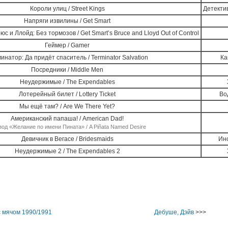
Короли улиц / Street Kings
Детекти
Напряги извилины / Get Smart
с и Ллойд: Без тормозов / Get Smart’s Bruce and Lloyd Out of Control
Геймер / Gamer
инатор: Да придёт спаситель / Terminator Salvation
Ка
Посредники / Middle Men
Неудержимые / The Expendables
Лотерейный билет / Lottery Ticket
Во
Мы ещё там? / Are We There Yet?
Американский папаша! / American Dad!
од «Желание по имени Пината» / A Piñata Named Desire
Девичник в Вегасе / Bridesmaids
Ин
Неудержимые 2 / The Expendables 2
 мячом 1990/1991
Дебуше, Дэйв
>>>