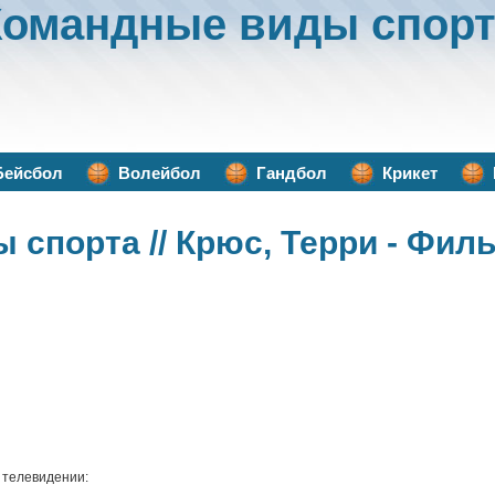
Командные виды спорт
Бейсбол
Волейбол
Гандбол
Крикет
ы спорта
// Крюс, Терри - Фи
а телевидении: