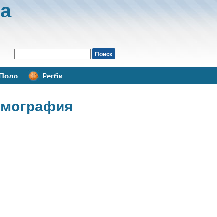
а
Поло
Регби
льмография