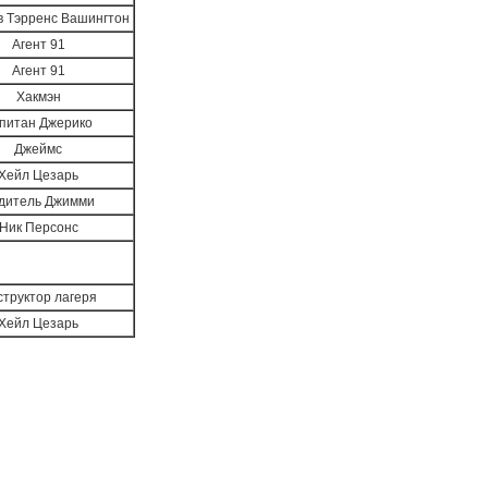
в Тэрренс Вашингтон
Агент 91
Агент 91
Хакмэн
питан Джерико
Джеймс
Хейл Цезарь
дитель Джимми
Ник Персонс
структор лагеря
Хейл Цезарь