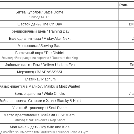
Роль
Битва Куполов / Battle Dome
Эпизод № 1.1
Шестой день / The 6th Day
Ви
Тренировочный день / Training Day
Ещё одна пятница / Friday After Next
Мошенники / Serving Sara
Восточный парк / The District
Эпизод «Возвращение короля» / Return of the King
Избавьте нас от Евы / Deliver Us from Eva
Бо
Мерзавец / BAADASSSSS!
Платина / Platinum
Разыскивается в Малибу / Malibu’s Most Wanted
Белые цыпочки / White Chicks
Ла
бойная парочка: Старски и Хатч / Starsky & Hutch
Улётный транспорт / Soul Plane
Место преступления: Майами / CSI: Miami
Эпизод «RAP список» / Rap Sheet
Моя жена и дети / My Wife and Kids
д «Майкл занимается гимнастикой» / Michael Joins a Gym