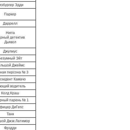
избургер Эдди
Паркер
Даррелл
Нигга
рный детектив
Дьявол
Джулиус
Безумный Эйт
льшой Джеймс
ная персона № 3
езидент Камачо
ющий водитель
Колд Краш
рный парень № 1
фицер ДиГепс
Танк
шой Джэк Латимор
Фрэдди