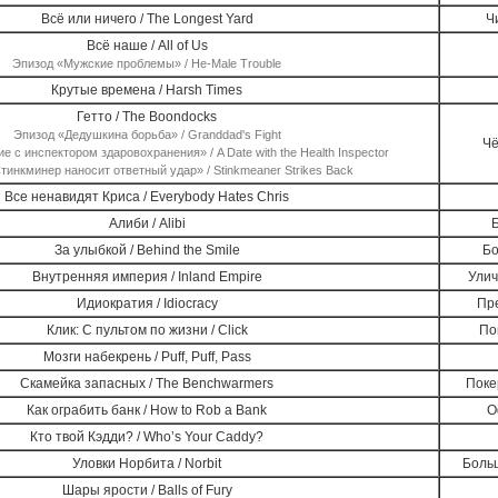
Всё или ничего / The Longest Yard
Ч
Всё наше / All of Us
Эпизод «Мужские проблемы» / He-Male Trouble
Крутые времена / Harsh Times
Гетто / The Boondocks
Эпизод «Дедушкина борьба» / Granddad's Fight
Чё
 с инспектором здаровохранения» / A Date with the Health Inspector
тинкминер наносит ответный удар» / Stinkmeaner Strikes Back
Все ненавидят Криса / Everybody Hates Chris
Алиби / Alibi
За улыбкой / Behind the Smile
Бо
Внутренняя империя / Inland Empire
Улич
Идиократия / Idiocracy
Пр
Клик: С пультом по жизни / Click
По
Мозги набекрень / Puff, Puff, Pass
Скамейка запасных / The Benchwarmers
Поке
Как ограбить банк / How to Rob a Bank
О
Кто твой Кэдди? / Who’s Your Caddy?
Уловки Норбита / Norbit
Боль
Шары ярости / Balls of Fury