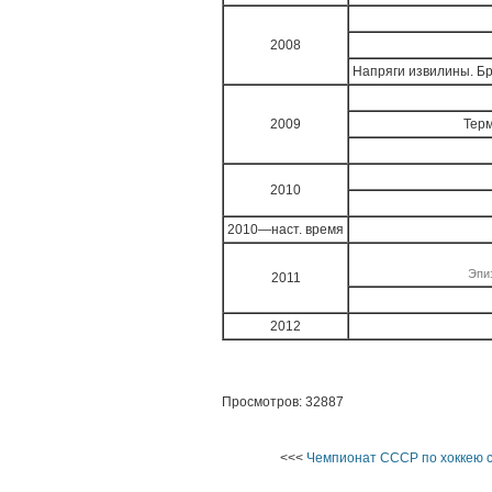
2008
Напряги извилины. Брю
2009
Терм
2010
2010—наст. время
Эпиз
2011
2012
Просмотров: 32887
<<<
Чемпионат СССР по хоккею с