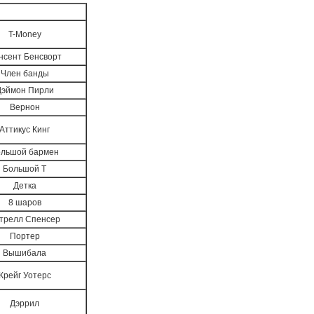
T-Money
нсент Бенсворт
Член банды
Дэймон Пирли
Вернон
Аттикус Кинг
льшой бармен
Большой Т
Детка
8 шаров
трелл Спенсер
Портер
Вышибала
Крейг Уотерс
Дэррил