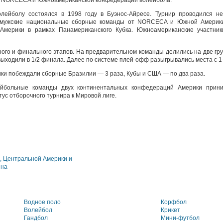
а NORCECA и Южноамериканской конфедерации волейбола.
ейболу состоялся в 1998 году в Буэнос-Айресе. Турнир проводился не
е мужские национальные сборные команды от NORCECA и Южной Амери
Америки в рамках Панамериканского Кубка. Южноамериканские участни
ого и финального этапов. На предварительном команды делились на две гру
 выходили в 1/2 финала. Далее по системе плей-офф разыгрывались места с 1-г
ики побеждали сборные Бразилии — 3 раза, Кубы и США — по два раза.
ейбольные команды двух континентальных конфедераций Америки прин
тус отборочного турнира к Мировой лиге.
 Центральной Америки и
йна
Водное поло
Корфбол
Волейбол
Крикет
Гандбол
Мини-футбол