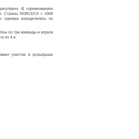
регулярно. В соревнованиях
ки. Страны NORCECA с 2006
ки турнира определялись по
ппы по три команды и играли
о по 4-е.
имают участие в розыгрыше