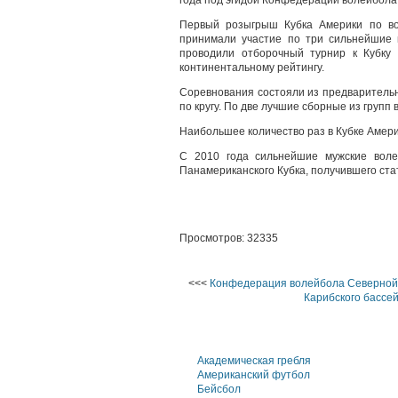
года под эгидой Конфедерации волейбол
Первый розыгрыш Кубка Америки по вол
принимали участие по три сильнейши
проводили отборочный турнир к Кубку 
континентальному рейтингу.
Соревнования состояли из предварительн
по кругу. По две лучшие сборные из групп
Наибольшее количество раз в Кубке Амер
С 2010 года сильнейшие мужские вол
Панамериканского Кубка, получившего ста
Просмотров: 32335
<<<
Конфедерация волейбола Северной,
Карибского бассе
Академическая гребля
Американский футбол
Бейсбол