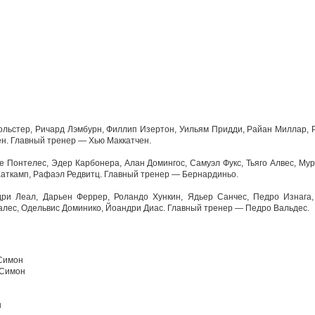
льстер, Ричард Лэмбурн, Филлип Изертон, Уильям Придди, Райан Миллар, Р
ен. Главный тренер — Хью Маккатчен.
 Понтелес, Эдер Карбонера, Алан Домингос, Самуэл Фукс, Тьяго Алвес, Мур
ааткамп, Рафаэл Редвитц. Главный тренер — Бернардиньо.
ри Леал, Дарьен Феррер, Роландо Хункин, Ядьер Санчес, Педро Изнага
алес, Одельвис Доминико, Йоандри Диас. Главный тренер — Педро Вальдес.
Симон
 Симон
н