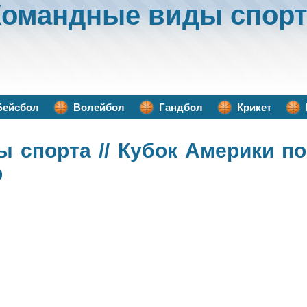
Командные виды спорт
Бейсбол
Волейбол
Гандбол
Крикет
ы спорта
// Кубок Америки п
ф