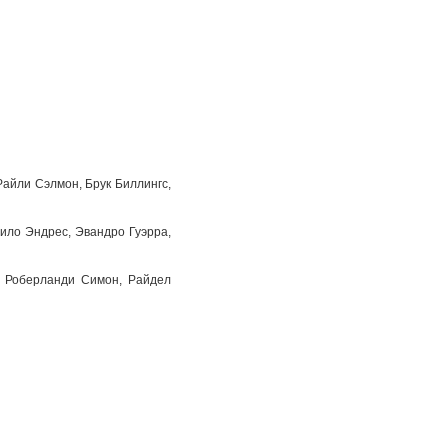
айли Сэлмон, Брук Биллингс,
ило Эндрес, Эвандро Гуэрра,
, Роберланди Симон, Райдел