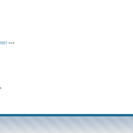
2007
>>>
а