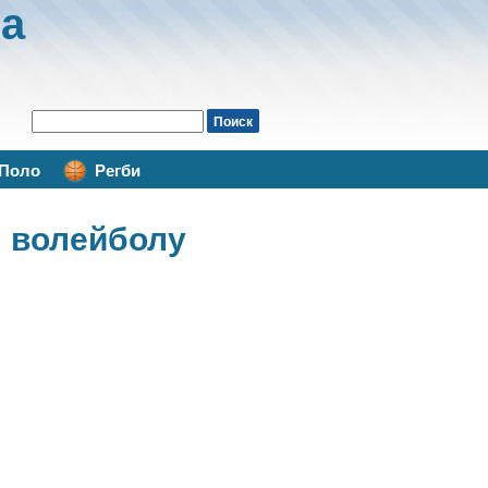
а
Поло
Регби
о волейболу