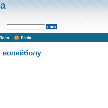
а
Поло
Регби
 волейболу