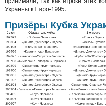
принимали, так как игроки этих к
Украины к Евро-1995.
Призёры Кубка Укра
Сезон
Обладатель Кубка
2-е место
1992/93
«Орбита» Запорожье
«Краян» Одесса
1993/94
«Динамо-Дженестра» Одесса
«Искра» Луганск
1994/95
«Галычанка» Тернополь
«Локомотив» Днепропет
1995/96
«Керкинитида» Евпатория
«Динамо-Дженестра» О
1996/97
«Химволокно-Спорттех» Черкассы
«Орбита-ЗАЭС» Запор
1997/98
«Химволокно-Тривертон» Черкассы
«Орбита» Запорож
1998/99
«Химволокно-Круг» Черкассы
«Рось» Белая Церко
1999/00
«Химволокно-Круг» Черкассы
«Динамо-Дженестра» О
2000/01
«Динамо-Дженестра» Одесса
«Динамо-Круг» Черка
2001/02
«Динамо-Дженестра» Одесса
«Динамо-Круг» Черка
2002/03
«Динамо-Дженестра» Одесса
«Химволокно-Спартак» Ч
2003/04
«Галычанка-Галэкспорт» Тернополь
«Рось-Университет» Белая
2004/05
«Круг» Черкассы
«Галычанка-Галэкспорт» Т
2005/06
«Круг» Черкассы
«Галычанка-Галэкспорт» Т
2006/07
«Круг» Черкассы
«Керкинитида» Евпат