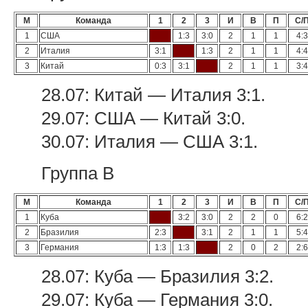
М
Команда
1
2
3
И
В
П
С/
1
США
1:3
3:0
2
1
1
4:3
2
Италия
3:1
1:3
2
1
1
4:4
3
Китай
0:3
3:1
2
1
1
3:4
28.07: Китай — Италия 3:1.
29.07: США — Китай 3:0.
30.07: Италия — США 3:1.
Группа В
М
Команда
1
2
3
И
В
П
С/
1
Куба
3:2
3:0
2
2
0
6:2
2
Бразилия
2:3
3:1
2
1
1
5:4
3
Германия
1:3
1:3
2
0
2
2:6
28.07: Куба — Бразилия 3:2.
29.07: Куба — Германия 3:0.