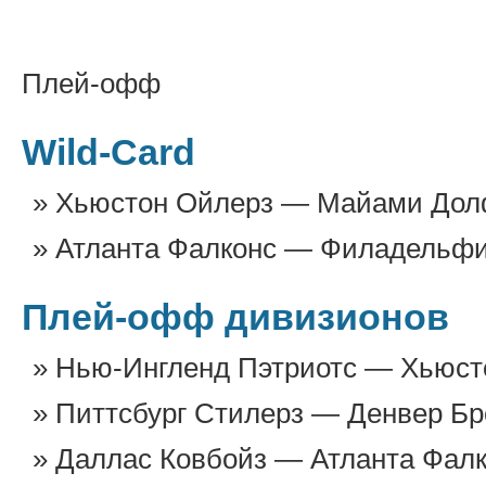
Плей-офф
Wild-Card
Хьюстон Ойлерз — Майами Дол
Атланта Фалконс — Филадельфия
Плей-офф дивизионов
Нью-Ингленд Пэтриотс — Хьюст
Питтсбург Стилерз — Денвер Бр
Даллас Ковбойз — Атланта Фалк