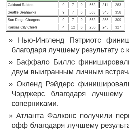
Oakland Raiders
9
7
0
.563
311
283
Seattle Seahawks
9
7
0
.563
345
358
San Diego Chargers
9
7
0
.563
355
309
Kansas City Chiefs
4
12
0
.250
243
327
Нью-Ингленд Пэтриотс фин
благодаря лучшему результату с
Баффало Биллс финишировали
двум выигранным личным встреч
Окленд Рэйдерс финишировал
Чэрджерс благодаря лучшему 
соперниками.
Атланта Фалконс получили пер
офф благодаря лучшему результ