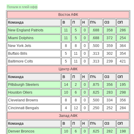
Попали в плей-офф
Восток АФК
Команда
В
П
Н
П%
ОЗ
ОП
New England Patriots
11
5
0
.688
358
286
Miami Dolphins
11
5
0
.688
372
254
New York Jets
8
8
0
.500
359
364
Buffalo Bills
5
11
0
.313
302
354
Baltimore Colts
5
11
0
.313
239
421
Центр АФК
Команда
В
П
Н
П%
ОЗ
ОП
Pittsburgh Steelers
14
2
0
.875
356
195
Houston Oilers
10
6
0
.625
283
298
Cleveland Browns
8
8
0
.500
334
356
Cincinnati Bengals
4
12
0
.250
252
284
Запад АФК
Команда
В
П
Н
П%
ОЗ
ОП
Denver Broncos
10
6
0
.625
282
198