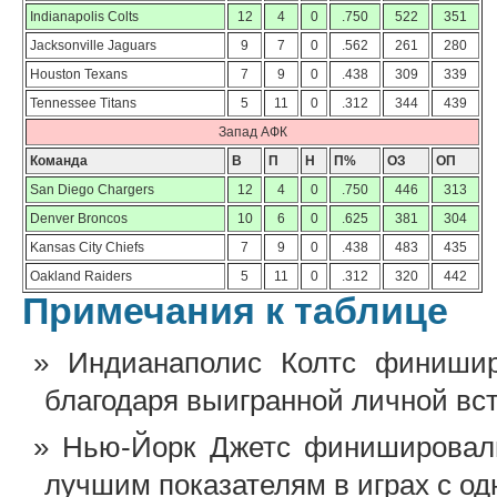
Indianapolis Colts
12
4
0
.750
522
351
Jacksonville Jaguars
9
7
0
.562
261
280
Houston Texans
7
9
0
.438
309
339
Tennessee Titans
5
11
0
.312
344
439
Запад АФК
Команда
В
П
Н
П%
ОЗ
ОП
San Diego Chargers
12
4
0
.750
446
313
Denver Broncos
10
6
0
.625
381
304
Kansas City Chiefs
7
9
0
.438
483
435
Oakland Raiders
5
11
0
.312
320
442
Примечания к таблице
Индианаполис Колтс финиши
благодаря выигранной личной вст
Нью-Йорк Джетс финишировал
лучшим показателям в играх с од