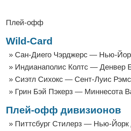
Плей-офф
Wild-Card
Сан-Диего Чэрджерс — Нью-Йорк
Индианаполис Колтс — Денвер Б
Сиэтл Сихокс — Сент-Луис Рэмс
Грин Бэй Пэкерз — Миннесота Ва
Плей-офф дивизионов
Питтсбург Стилерз — Нью-Йорк 