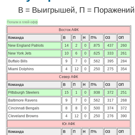
В = Выигрышей, П = Поражений
Попали в плей-офф
Восток АФК
Команда
В
П
Н
П%
ОЗ
ОП
New England Patriots
14
2
0
.875
437
260
New York Jets
10
6
0
.625
333
261
Buffalo Bills
9
7
0
.562
395
284
Miami Dolphins
4
12
0
.250
275
354
Север АФК
Команда
В
П
Н
П%
ОЗ
ОП
Pittsburgh Steelers
15
1
0
.938
372
251
Baltimore Ravens
9
7
0
.562
317
268
Cincinnati Bengals
8
8
0
.500
374
372
Cleveland Browns
4
12
0
.250
276
390
Юг АФК
Команда
В
П
Н
П%
ОЗ
ОП