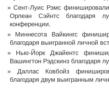
Сент-Луис Рэмс финишировали
Орлеан Сэйнтс благодаря лу
конференции.
Миннесота Вайкингс финиши
благодаря выигранной личной вст
Нью-Йорк Джайентс финиши
Вашингтон Рэдскинз благодаря лу
Даллас Ковбойз финиширо
благодаря двум выигранным лич