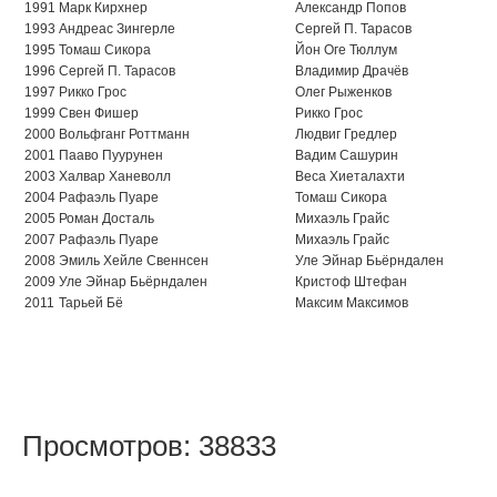
1991
Марк Кирхнер
Александр Попов
1993
Андреас Зингерле
Сергей П. Тарасов
1995
Томаш Сикора
Йон Оге Тюллум
1996
Сергей П. Тарасов
Владимир Драчёв
1997
Рикко Грос
Олег Рыженков
1999
Свен Фишер
Рикко Грос
2000
Вольфганг Роттманн
Людвиг Гредлер
2001
Пааво Пуурунен
Вадим Сашурин
2003
Халвар Ханеволл
Веса Хиеталахти
2004
Рафаэль Пуаре
Томаш Сикора
2005
Роман Досталь
Михаэль Грайс
2007
Рафаэль Пуаре
Михаэль Грайс
2008
Эмиль Хейле Свеннсен
Уле Эйнар Бьёрндален
2009
Уле Эйнар Бьёрндален
Кристоф Штефан
2011
Тарьей Бё
Максим Максимов
Просмотров: 38833