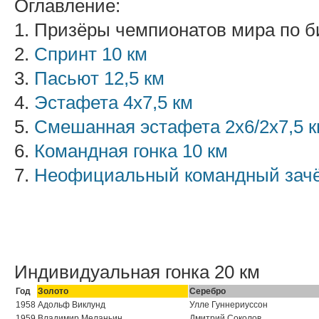
Оглавление:
1. Призёры чемпионатов мира по б
2.
Спринт 10 км
3.
Пасьют 12,5 км
4.
Эстафета 4х7,5 км
5.
Смешанная эстафета 2х6/2х7,5 
6.
Командная гонка 10 км
7.
Неофициальный командный зач
Индивидуальная гонка 20 км
Год
Золото
Серебро
1958
Адольф Виклунд
Улле Гуннериуссон
1959
Владимир Меланьин
Дмитрий Соколов