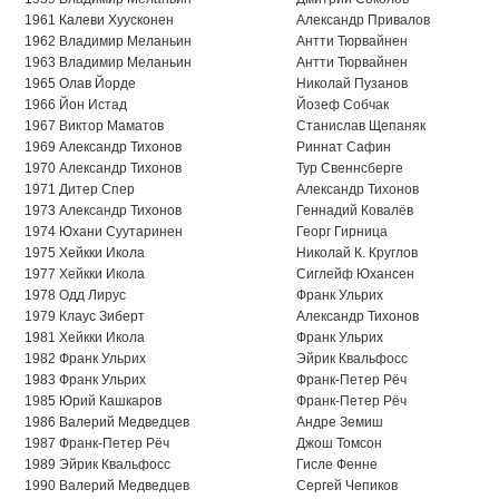
1961
Калеви Хуусконен
Александр Привалов
1962
Владимир Меланьин
Антти Тюрвайнен
1963
Владимир Меланьин
Антти Тюрвайнен
1965
Олав Йорде
Николай Пузанов
1966
Йон Истад
Йозеф Собчак
1967
Виктор Маматов
Станислав Щепаняк
1969
Александр Тихонов
Риннат Сафин
1970
Александр Тихонов
Тур Свеннсберге
1971
Дитер Спер
Александр Тихонов
1973
Александр Тихонов
Геннадий Ковалёв
1974
Юхани Суутаринен
Георг Гирница
1975
Хейкки Икола
Николай К. Круглов
1977
Хейкки Икола
Сиглейф Юхансен
1978
Одд Лирус
Франк Ульрих
1979
Клаус Зиберт
Александр Тихонов
1981
Хейкки Икола
Франк Ульрих
1982
Франк Ульрих
Эйрик Квальфосс
1983
Франк Ульрих
Франк-Петер Рёч
1985
Юрий Кашкаров
Франк-Петер Рёч
1986
Валерий Медведцев
Андре Земиш
1987
Франк-Петер Рёч
Джош Томсон
1989
Эйрик Квальфосс
Гисле Фенне
1990
Валерий Медведцев
Сергей Чепиков