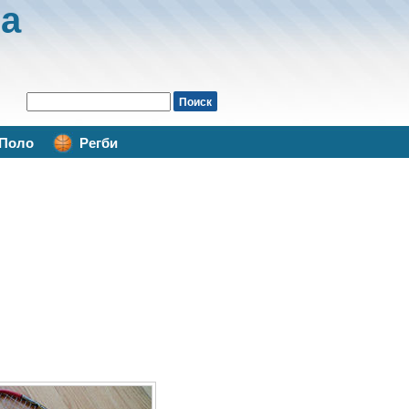
а
Поло
Регби