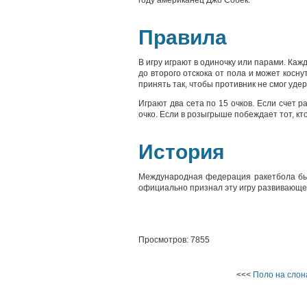
году американец Джо Собек.
Правила
В игру играют в одиночку или парами. Каж
до второго отскока от пола и может косну
принять так, чтобы противник не смог удер
Играют два сета по 15 очков. Если счет 
очко. Если в розыгрыше побеждает тот, к
История
Международная федерация ракетбола был
официально признал эту игру развивающей
Просмотров: 7855
<<<
Поло на слон