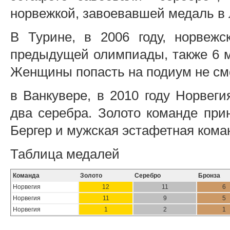
норвежкой, завоевавшей медаль в 
В Турине, в 2006 году, норвежс
предыдущей олимпиады, также 6 ме
Женщины попасть на подиум не см
в Ванкувере, в 2010 году Норвеги
два серебра. Золото команде при
Бергер и мужская эстафетная кома
Таблица медалей
Команда
Золото
Серебро
Бронза
Норвегия
12
11
6
Норвегия
11
9
5
Норвегия
1
2
1