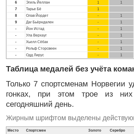
6
Эгиль Йеллан
1
1
7
Тарье Бё
1
8
Олав Йордет
-
1
9
Даг Бьёрндален
-
1
-
Йон Истад
-
1
-
Ула Верхауг
-
1
-
Хьелл Сёбак
-
1
-
Рольф Сторсвеен
-
1
-
Одд Лирус
-
1
Таблица медалей без учёта ком
Только 7 спортсменам Норвегии у
гонках, при этом трое из ни
сегодняшний день.
Жирным шрифтом выделены действующ
Место
Спортсмен
Золото
Серебро