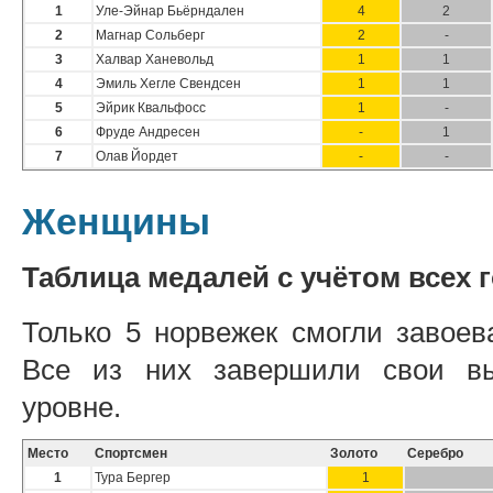
1
Уле-Эйнар Бьёрндален
4
2
2
Магнар Сольберг
2
-
3
Халвар Ханевольд
1
1
4
Эмиль Хегле Свендсен
1
1
5
Эйрик Квальфосс
1
-
6
Фруде Андресен
-
1
7
Олав Йордет
-
-
Женщины
Таблица медалей с учётом всех 
Только 5 норвежек смогли завоев
Все из них завершили свои вы
уровне.
Место
Спортсмен
Золото
Серебро
1
Тура Бергер
1