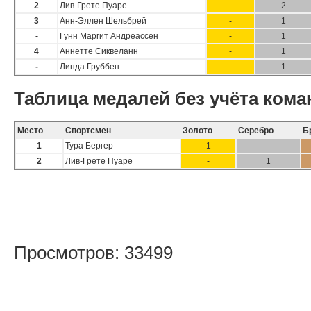
2
Лив-Грете Пуаре
-
2
3
Анн-Эллен Шельбрей
-
1
-
Гунн Маргит Андреассен
-
1
4
Аннетте Сиквеланн
-
1
-
Линда Груббен
-
1
Таблица медалей без учёта ком
Место
Спортсмен
Золото
Серебро
Б
1
Тура Бергер
1
2
Лив-Грете Пуаре
-
1
Просмотров: 33499