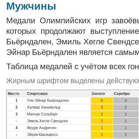
Мужчины
Медали Олимпийских игр завоёвы
которых продолжают выступлени
Бьёрндален, Эмиль Хегле Свендсен
Эйнар Бьёрндален является самым
Таблица медалей с учётом всех гон
Жирным шрифтом выделены действующ
Место
Спортсмен
Золото
Серебро
1
Уле-Эйнар Бьёрндален
6
4
2
Халвар Ханевольд
3
2
3
Магнар Сольберг
2
1
-
Эмиль Хегле Свендсен
2
1
4
Фруде Андресен
1
1
-
Эйрик Квальфосс
1
1