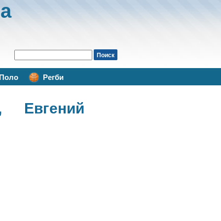
а
Поло
Регби
 Евгений