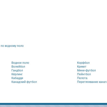
 по водному поло
Водное поло
Корфбол
Волейбол
Крикет
Гандбол
Мини-футбол
Кёрлинг
Пейнтбол
Кабадди
Пелота
Канадский футбол
Перетягивание канат