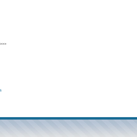
>>>
а