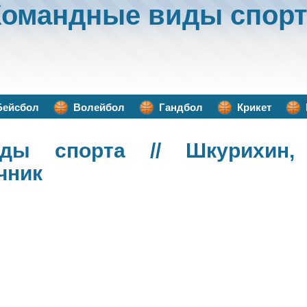
Командные виды спорт
Бейсбол
Волейбол
Гандбол
Крикет
ды спорта
// Шкурихин,
чник