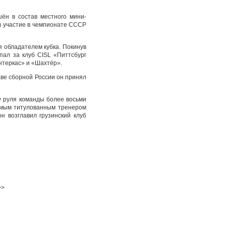
ён в состав местного мини-
л участие в чемпионате СССР
 обладателем кубка. Покинув
упал за клуб CISL «Питтсбург
нтеркас» и «Шахтёр».
аве сборной России он принял
у руля команды более восьми
 самым титулованным тренером
н возглавил грузинский клуб
>>