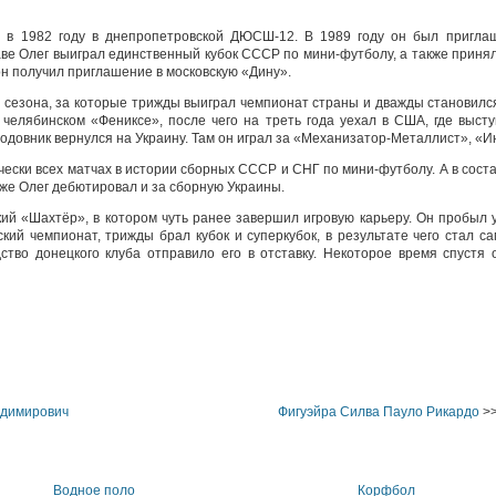
 в 1982 году в днепропетровской ДЮСШ-12. В 1989 году он был приглаш
аве Олег выиграл единственный кубок СССР по мини-футболу, а также приня
он получил приглашение в московскую «Дину».
 сезона, за которые трижды выиграл чемпионат страны и дважды становился
в челябинском «Фениксе», после чего на треть года уехал в США, где выст
довник вернулся на Украину. Там он играл за «Механизатор-Металлист», «И
чески всех матчах в истории сборных СССР и СНГ по мини-футболу. А в сост
зже Олег дебютировал и за сборную Украины.
кий «Шахтёр», в котором чуть ранее завершил игровую карьеру. Он пробыл 
нский чемпионат, трижды брал кубок и суперкубок, в результате чего стал
ство донецкого клуба отправило его в отставку. Некоторое время спустя о
адимирович
Фигуэйра Силва Пауло Рикардо
>
Водное поло
Корфбол