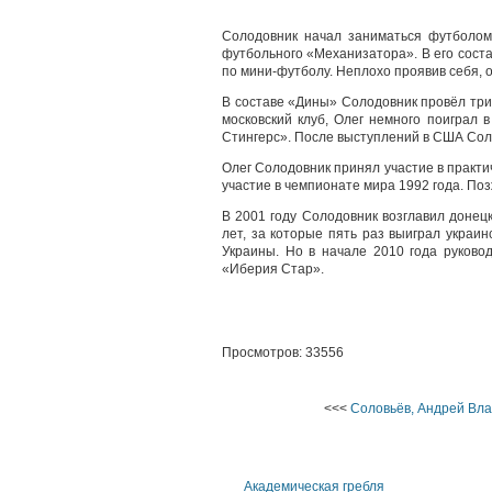
Солодовник начал заниматься футболом
футбольного «Механизатора». В его сост
по мини-футболу. Неплохо проявив себя, 
В составе «Дины» Солодовник провёл три
московский клуб, Олег немного поиграл 
Стингерс». После выступлений в США Соло
Олег Солодовник принял участие в практи
участие в чемпионате мира 1992 года. По
В 2001 году Солодовник возглавил донец
лет, за которые пять раз выиграл украи
Украины. Но в начале 2010 года руковод
«Иберия Стар».
Просмотров: 33556
<<<
Соловьёв, Андрей Вл
Академическая гребля