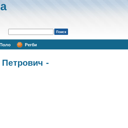
а
Поло
Регби
 Петрович -