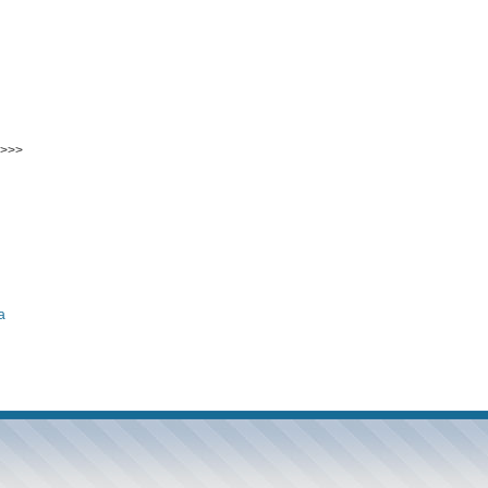
>>>
а