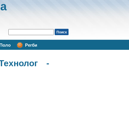
а
Поло
Регби
Технолог -