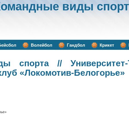
Командные виды спорт
Бейсбол
Волейбол
Гандбол
Крикет
ды спорта
// Университет-
луб «Локомотив-Белогорье»
рье»