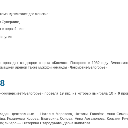
команд включает две женские:
в Суперлиге,
 в первой лиге.
Шипулин.
 проводит во дворце спорта «Космос». Построен в 1982 году. Вместимос
 домашней ареной также мужской команды «Локомотив-Белогорье».
8
«Университет-Белогорье» провела 19 игр, из которых выиграла 10 и 9 пр
адан; центральные — Наталья Морозова, Наталья Рогачёва, Анна Симон
а, Розанжела Корреа, Екатерина Орлова, Анна Артамонова, Кристин Рич
ва; либеро — Екатерина Стародубова, Дарья Филатова.