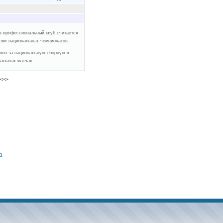
 за профессиональный клуб считается
 лиг национальных чемпионатов.
голов за национальную сборную в
альных матчах.
>>>
а