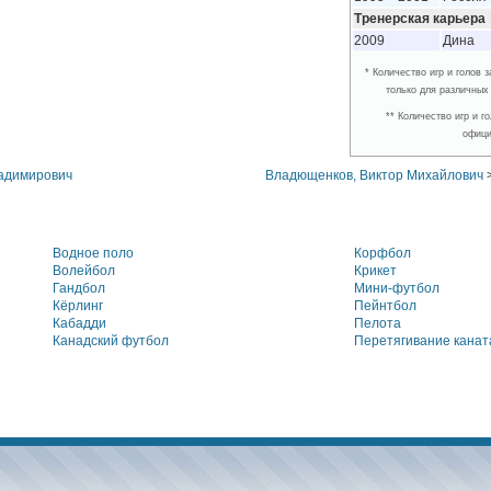
Тренерская карьера
2009
Дина
* Количество игр и голов
только для различных
** Количество игр и 
офици
адимирович
Владющенков, Виктор Михайлович
Водное поло
Корфбол
Волейбол
Крикет
Гандбол
Мини-футбол
Кёрлинг
Пейнтбол
Кабадди
Пелота
Канадский футбол
Перетягивание канат