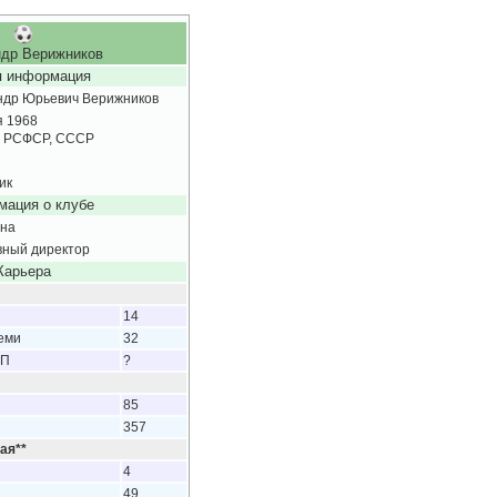
др Верижников
 информация
ндр Юрьевич Верижников
я 1968
, РСФСР, СССР
ик
ация о клубе
на
вный директор
Карьера
14
еми
32
 П
?
85
357
ая**
4
49