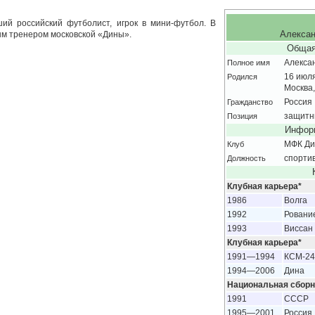
й российский футболист, игрок в мини-футбол. В
м тренером московской «Дины».
Алексан
Общая
Полное имя
Алекса
Родился
16 июл
Москва
Гражданство
Россия
Позиция
защитн
Информ
Клуб
МФК Ди
Должность
спорти
Клубная карьера*
1986
Волга
1992
Ровани
1993
Виссан
Клубная карьера*
1991—1994
КСМ-24
1994—2006
Дина
Национальная сборн
1991
СССР
1995—2001
Россия