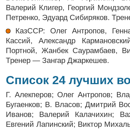
Валерий Клигер, Георгий Мондзол
Петренко, Эдуард Сибиряков. Трен
КазССР: Олег Антропов, Генна
Кассий, Александр Кармановски
Портной, Жанбек Саурамбаев, В
Тренер — Зангар Джаркешев.
Список 24 лучших в
Г. Алекперов; Олег Антропов; Вл
Бугаенков; В. Власов; Дмитрий Во
Иванов; Валерий Калачихин; Ва
Евгений Лапинский; Виктор Михаль