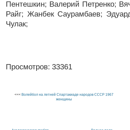
Пентешкин; Валерий Петренко; Вя
Райг; Жанбек Саурамбаев; Эдуар
Чулак;
Просмотров: 33361
<<<
Волейбол на летней Спартакиаде народов СССР 1967
женщины