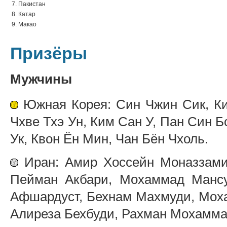
7. Пакистан
8. Катар
9. Макао
Призёры
Мужчины
Южная Корея: Син Чжин Сик, Ки
Чхве Тхэ Ун, Ким Сан У, Пан Син Б
Ук, Квон Ён Мин, Чан Бён Чхоль.
Иран: Амир Хоссейн Моназзами,
Пейман Акбари, Мохаммад Мансу
Афшардуст, Бехнам Махмуди, Мох
Алиреза Бехбуди, Рахман Мохамма