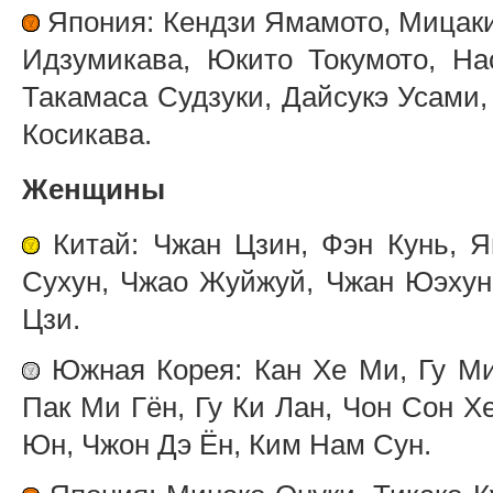
Япония: Кендзи Ямамото, Мицаки
Идзумикава, Юкито Токумото, На
Такамаса Судзуки, Дайсукэ Усами,
Косикава.
Женщины
Китай: Чжан Цзин, Фэн Кунь, Я
Сухун, Чжао Жуйжуй, Чжан Юэхун,
Цзи.
Южная Корея: Кан Хе Ми, Гу Ми
Пак Ми Гён, Гу Ки Лан, Чон Сон Х
Юн, Чжон Дэ Ён, Ким Нам Сун.