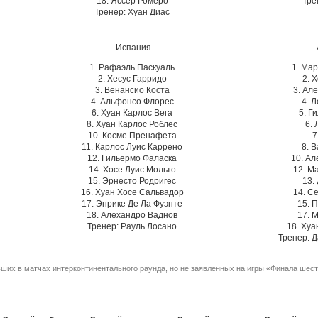
18. Яссер Ромеро
Тре
Тренер: Хуан Диас
Испания
1. Рафаэль Паскуаль
1. Ма
2. Хесус Гарридо
2. 
3. Венансио Коста
3. Ал
4. Альфонсо Флорес
4. 
6. Хуан Карлос Вега
5. Г
8. Хуан Карлос Роблес
6. 
10. Косме Пренафета
7
11. Карлос Луис Каррено
8. 
12. Гильермо Фаласка
10. А
14. Хосе Луис Мольто
12. М
15. Эрнесто Родригес
13.
16. Хуан Хосе Сальвадор
14. С
17. Энрике Де Ла Фуэнте
15. 
18. Алехандро Ваднов
17. 
Тренер: Рауль Лосано
18. Ху
Тренер: 
ших в матчах интерконтинентального раунда, но не заявленных на игры «Финала шест