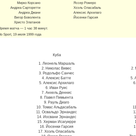
Мирко Корсано
Яссер Ромеро
Андреа Сарторетти
Хоэль Оласабаль
Андреа Джани
Алексис Архилаго
Вигор Боволента
Йосенки Гарсия
Христо Златанов
 Время матча — 1 час 38 минут.
lo Sport, 19 июля 1999 года
Куба
1. Леонель Маршаль
2. Николас Вивес
2.
3. Родольфо Санчес
4. Алексис Батте
5.
5. Алексис Архилаго
6
6. Иван Руис
7. Анхель Деннис
8. Павел Пимьента
9. Рауль Диаго
10. Томас Альдасабаль
1
11. Освальдо Эрнандес
1
14. Иосвани Эрнандес
1
15. Херман Исагуирре
16. Йосенки Гарсия
1
17. Хоэль Оласабаль