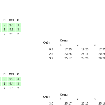
П
С/П
О
0
6:4
4
1
5:3
3
2
2:6
2
Сеты
Счёт
1
2
3
0:3
17:25
19:25
17:2
2:3
23:25
25:16
20:2
3:2
25:17
24:26
26:2
П
С/П
О
0
6:2
4
1
5:4
3
2
1:6
2
Сеты
Счёт
1
2
3
3:0
25:17
25:15
25:1