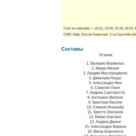
Счёт по партиям — 25:21, 23:25, 25:19, 26:24.
СМИ: Italia, Dna da Superman // La Gazzetta del
Составы
Италия
1. Валерио Вермильо
2. Марко Меони
3. Луиджи Мастранджело
4. Джанлука Нуццо
5. Алессандро Феи
6. Самуэле Папи
7. Андреа Сарторетти
8. Антонино Милоне
9. Кристиан Казоли
10. Симоне Розальба
11. Христо Златанов
12. Мирко Корсано
13. Андреа Джани
15. Алессандро Фарина
16. Вигор Боволента