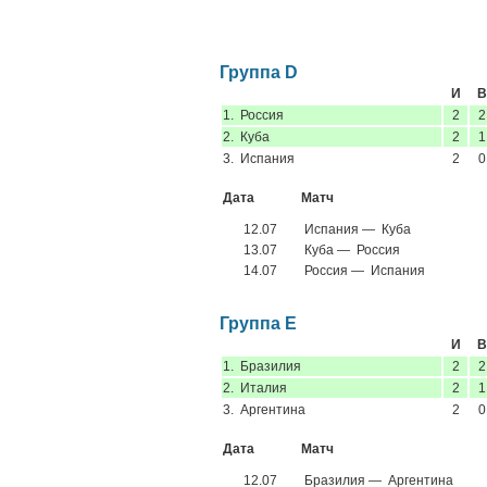
Группа D
И
В
1. Россия
2
2
2. Куба
2
1
3. Испания
2
0
Дата
Матч
12.07
Испания — Куба
13.07
Куба — Россия
14.07
Россия — Испания
Группа E
И
В
1. Бразилия
2
2
2. Италия
2
1
3. Аргентина
2
0
Дата
Матч
12.07
Бразилия — Аргентина