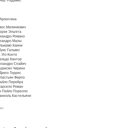
нер: Радамес
Аргентина
ркос Милинкович
Хорхе Эльгета
ехандро Романо
Леандро Малы
ильермо Каини
Луис Гальвес
. Уго Конте
Вальдо Кантор
лехандро Спайич
аурисио Чирино
 Диего Торрес
ебастьян Фирпо
Пабло Перейра
Марсело Роман
ан Пабло Порелло
Даниэль Кастельяни
и».