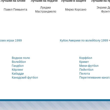
Лучший на блоке
Лучший на подаче
Лучший в защите
Лучший на п
Луиджи
Энрике Д
Павел Пимьента
Мирко Корсано
Мастранджело
Фуэнт
ких играх 1999
Кубок Америки по волейболу 1999
>
Водное поло
Корфбол
Волейбол
Крикет
Гандбол
Мини-футбол
Кёрлинг
Пейнтбол
Кабадди
Пелота
Канадский футбол
Перетягивание канат