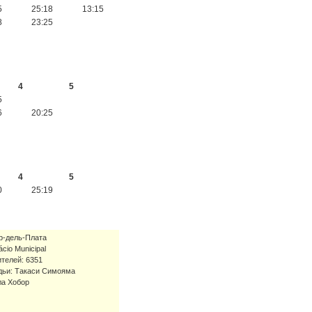
5
25:18
13:15
8
23:25
4
5
5
6
20:25
4
5
0
25:19
р-дель-Плата
ácio Municipal
телей: 6351
дьи: Такаси Симояма
ла Хобор