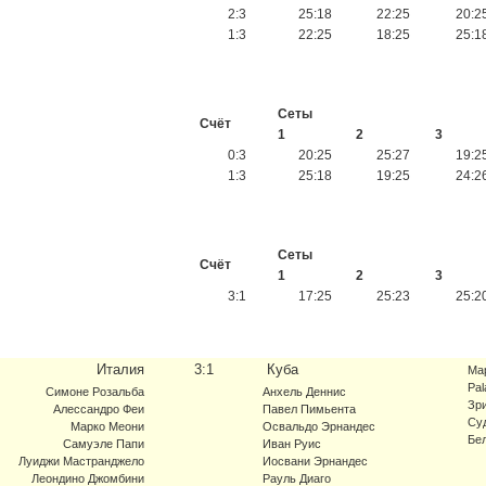
2:3
25:18
22:25
20:2
1:3
22:25
18:25
25:1
Сеты
Счёт
1
2
3
0:3
20:25
25:27
19:2
1:3
25:18
19:25
24:2
Сеты
Счёт
1
2
3
3:1
17:25
25:23
25:2
Италия
3:1
Куба
Ма
Pal
Симоне Розальба
Анхель Деннис
Зри
Алессандро Феи
Павел Пимьента
Су
Марко Меони
Освальдо Эрнандес
Бе
Самуэле Папи
Иван Руис
Луиджи Мастранджело
Иосвани Эрнандес
Леондино Джомбини
Рауль Диаго