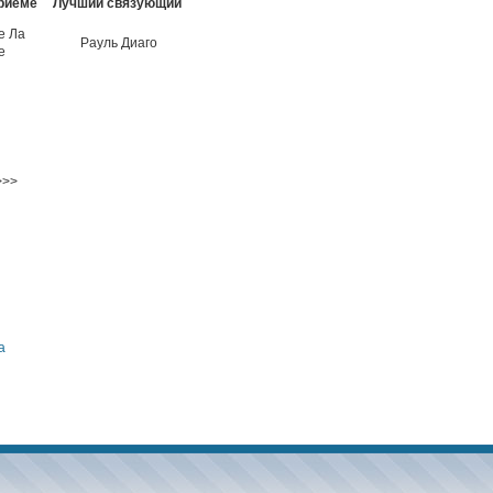
риёме
Лучший связующий
е Ла
Рауль Диаго
е
>>
а