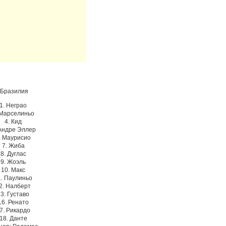
Бразилия
1. Неграо
 Марселиньо
4. Кид
 Андре Эллер
. Маурисио
7. Жиба
8. Дуглас
9. Жоэль
10. Макс
1. Паулиньо
2. Налберт
3. Густаво
16. Ренато
7. Рикардо
18. Данте