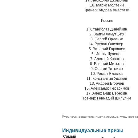
17. Леондино Джомбини
18. Марко Молтени
Тренер: Андреа Анастази
Россия
1. Станислав Динейкин
2. Вадим Хамутцких
3. Сергей Орленко
4. Руслан Олихвер
5. Валерий Горюшев
6. Игорь Шулепов
7. Алексей Казаков
8. Евгений Митьков
9. Сергей Тетюхин
10. Роман Яковлев
11. Константин Ушаков
13. Андрей Егорчев
15. Александр Герасимов
17. Александр Березин
Тренер: Геннадий Шипулин
Курсивом выделены имена игроков, участвовав
Индивидуальные призы
Самый