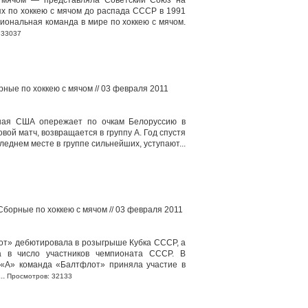
 мячом — представляла Советский Союз на
х по хоккею с мячом до распада СССР в 1991
иональная команда в мире по хоккею с мячом.
 33037
рные по хоккею с мячом // 03 февраля 2011
ная США опережает по очкам Белоруссию в
ковой матч, возвращается в группу А. Год спустя
леднем месте в группе сильнейших, уступают...
 Сборные по хоккею с мячом // 03 февраля 2011
от» дебютировала в розыгрыше Кубка СССР, а
а в число участников чемпионата СССР. В
«А» команда «Балтфлот» приняла участие в
..
Просмотров: 32133