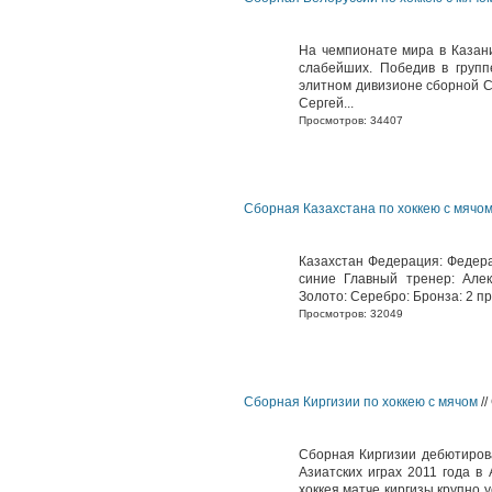
На чемпионате мира в Казан
слабейших. Победив в групп
элитном дивизионе сборной 
Сергей...
Просмотров: 34407
Сборная Казахстана по хоккею с мячо
Казахстан Федерация: Федера
синие Главный тренер: Але
Золото: Серебро: Бронза: 2 пр
Просмотров: 32049
Сборная Киргизии по хоккею с мячом
//
Сборная Киргизии дебютиров
Азиатских играх 2011 года в
хоккея матче киргизы крупно 