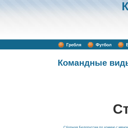
Гребля
Футбол
Командные вид
С
Сборная Белоруссии по хоккею с мячо