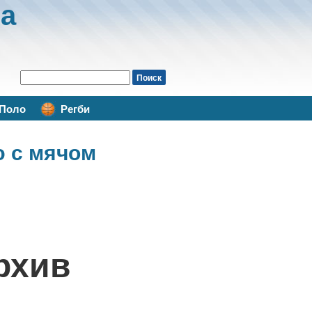
а
Поло
Регби
ю с мячом
рхив