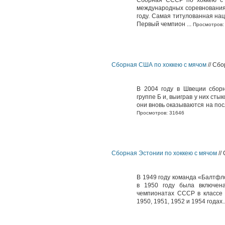
Сборная СССР по хоккею с
международных соревнования
году. Самая титулованная нац
Первый чемпион ...
Просмотров:
Сборная США по хоккею с мячом
// Сбо
В 2004 году в Швеции сбор
группе Б и, выиграв у них сты
они вновь оказываются на пос
Просмотров: 31646
Сборная Эстонии по хоккею с мячом
//
В 1949 году команда «Балтфл
в 1950 году была включен
чемпионатах СССР в классе 
1950, 1951, 1952 и 1954 годах..