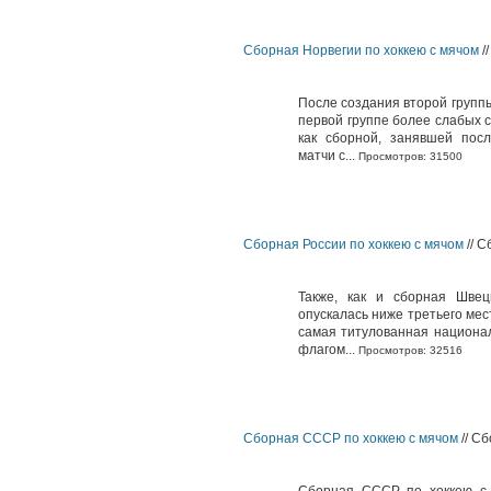
Сборная Норвегии по хоккею с мячом
/
После создания второй групп
первой группе более слабых сб
как сборной, занявшей посл
матчи с...
Просмотров: 31500
Сборная России по хоккею с мячом
// С
Также, как и сборная Шве
опускалась ниже третьего мес
самая титулованная национал
флагом...
Просмотров: 32516
Сборная СССР по хоккею с мячом
// Сб