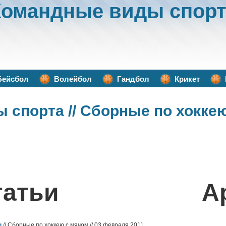
Командные виды спорт
Бейсбол
Волейбол
Гандбол
Крикет
ы спорта
// Сборные по хокке
татьи
А
м
// Сборные по хоккею с мячом // 03 февраля 2011