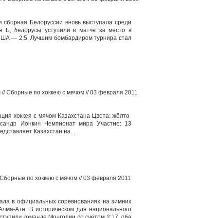
и сборная Белоруссии вновь выступала среди
е Б, белорусы уступили в матче за место в
США — 2:5. Лучшим бомбардиром турнира стал
м
// Сборные по хоккею с мячом // 03 февраля 2011
ция хоккея с мячом Казахстана Цвета: жёлто-
ксандр Ионкин Чемпионат мира Участие: 13
едставляет Казахстан на...
 Сборные по хоккею с мячом // 03 февраля 2011
ала в официальных соревнованиях на зимних
 Алма-Ате. В историческом для национального
уступили команде Монголии со счётом 2:17, оба